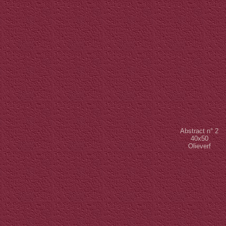
Abstract
n° 2
40x50
Olieverf