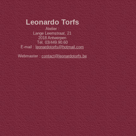
Leonardo Torfs
Atelier :
Lange Leemstraat, 21
2018 Antwerpen
Tél. 03/449.90.60
E-mail :
leonardotorfs@hotmail.com
Webmaster :
contact@leonardotorfs.be