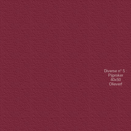
Diverse n° 5 :
Pijproker
40x50
Olieverf